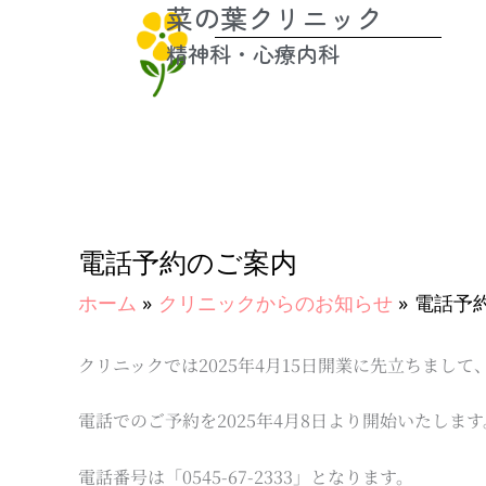
菜の葉クリニック
内
容
精神科・心療内科
を
ス
キ
ッ
プ
電話予約のご案内
ホーム
クリニックからのお知らせ
電話予
クリニックでは2025年4月15日開業に先立ちまして
電話でのご予約を2025年4月8日より開始いたします
電話番号は「0545-67-2333」となります。