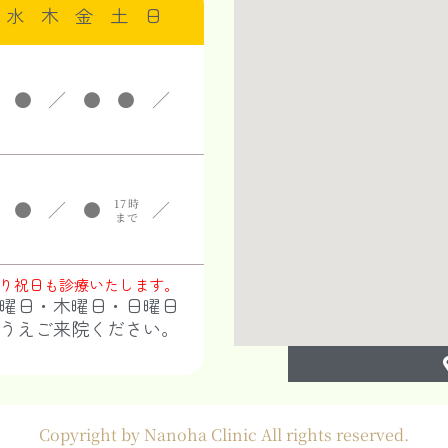
水
木
金
土
日
●
／
●
●
／
17時
●
／
●
／
まで
月より祝日も診療いたします。
曜日・木曜日・日曜日
うえご来院ください。
Copyright by Nanoha Clinic All rights reserved.